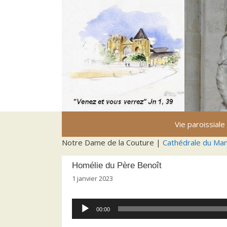
Aller
au
contenu
Vie paroissiale
Notre Dame de la Couture |
Cathédrale du Ma
Homélie du Père Benoît
1 janvier 2023
Lecteur
00:00
audio