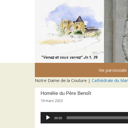
Aller
au
contenu
Vie paroissiale
Notre Dame de la Couture |
Cathédrale du Ma
Homélie du Père Benoît
19 mars 2023
Lecteur
00:00
audio