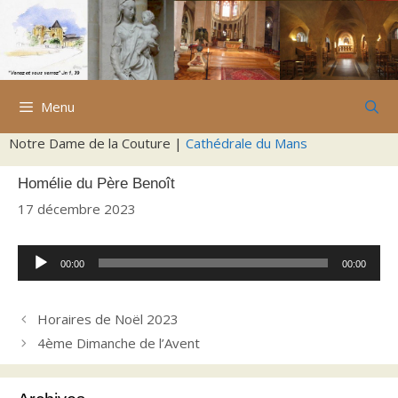
Aller
au
contenu
Menu
Notre Dame de la Couture |
Cathédrale du Mans
Homélie du Père Benoît
17 décembre 2023
Lecteur
00:00
00:00
audio
Horaires de Noël 2023
4ème Dimanche de l’Avent