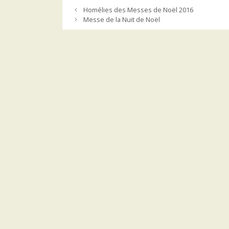
Homélies des Messes de Noël 2016
Messe de la Nuit de Noël