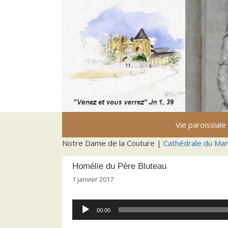
Aller
au
contenu
Vie paroissiale
Notre Dame de la Couture |
Cathédrale du Ma
Homélie du Père Bluteau
1 janvier 2017
Lecteur
00:00
audio