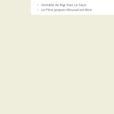
Homélie de Mgr Yves Le Saux
Le Père Jacques Mourad est libre