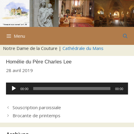
Aller
au
contenu
Menu
Notre Dame de la Couture |
Cathédrale du Mans
Homélie du Père Charles Lee
28 avril 2019
Lecteur
00:00
00:00
audio
Souscription paroissiale
Brocante de printemps