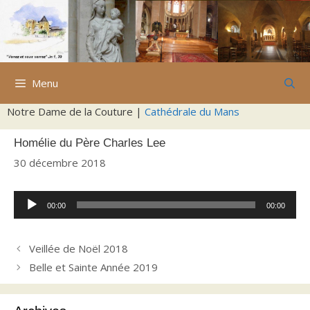
Aller
au
contenu
Menu
Notre Dame de la Couture |
Cathédrale du Mans
Homélie du Père Charles Lee
30 décembre 2018
Lecteur
00:00
00:00
audio
Veillée de Noël 2018
Belle et Sainte Année 2019