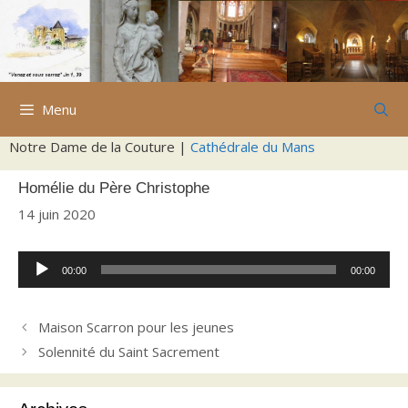
Aller
au
contenu
Menu
Notre Dame de la Couture |
Cathédrale du Mans
Homélie du Père Christophe
14 juin 2020
Lecteur
00:00
00:00
audio
Maison Scarron pour les jeunes
Solennité du Saint Sacrement