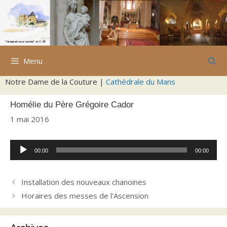
Aller
au
contenu
Menu
Notre Dame de la Couture |
Cathédrale du Mans
Homélie du Père Grégoire Cador
1 mai 2016
Lecteur
00:00
00:00
audio
Installation des nouveaux chanoines
Horaires des messes de l’Ascension