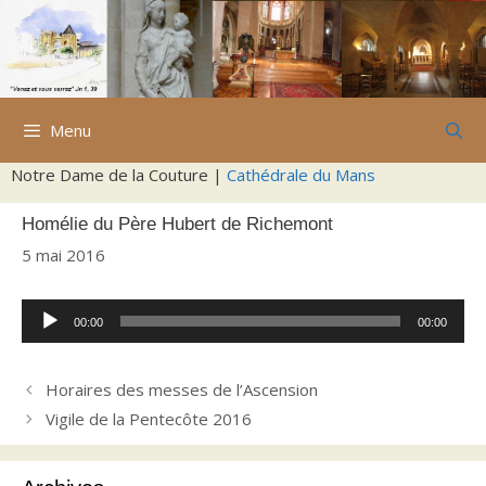
Aller
au
contenu
Menu
Notre Dame de la Couture |
Cathédrale du Mans
Homélie du Père Hubert de Richemont
5 mai 2016
Lecteur
00:00
00:00
audio
Horaires des messes de l’Ascension
Vigile de la Pentecôte 2016