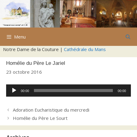
Aller
au
contenu
Menu
Notre Dame de la Couture |
Cathédrale du Mans
Homélie du Père Le Jariel
23 octobre 2016
Lecteur
00:00
00:00
audio
Adoration Eucharistique du mercredi
Homélie du Père Le Sourt