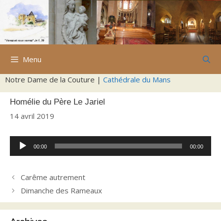
Aller
au
contenu
Menu
Notre Dame de la Couture |
Cathédrale du Mans
Homélie du Père Le Jariel
14 avril 2019
Lecteur
00:00
00:00
audio
Carême autrement
Dimanche des Rameaux