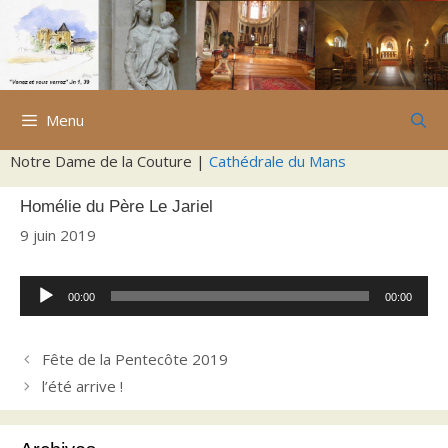
Aller
au
contenu
Menu
Notre Dame de la Couture |
Cathédrale du Mans
Homélie du Père Le Jariel
9 juin 2019
Lecteur
00:00
00:00
audio
Fête de la Pentecôte 2019
l’été arrive !