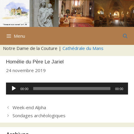
Aller
au
contenu
Menu
Notre Dame de la Couture |
Cathédrale du Mans
Homélie du Père Le Jariel
24 novembre 2019
Lecteur
00:00
00:00
audio
Week-end Alpha
Sondages archéologiques