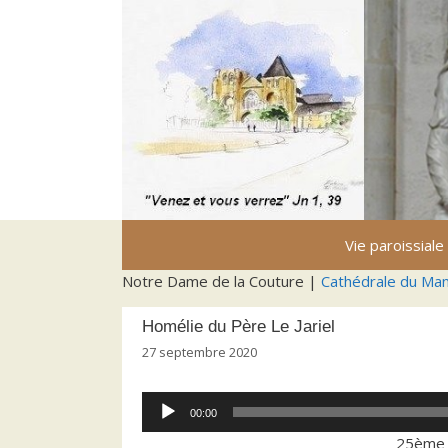
Aller
au
contenu
Vie paroissiale
Notre Dame de la Couture |
Cathédrale du Ma
Homélie du Père Le Jariel
27 septembre 2020
Lecteur
00:00
audio
25ème 