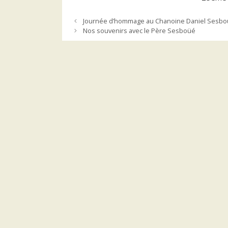
Journée d’hommage au Chanoine Daniel Sesb
Nos souvenirs avec le Père Sesboüé