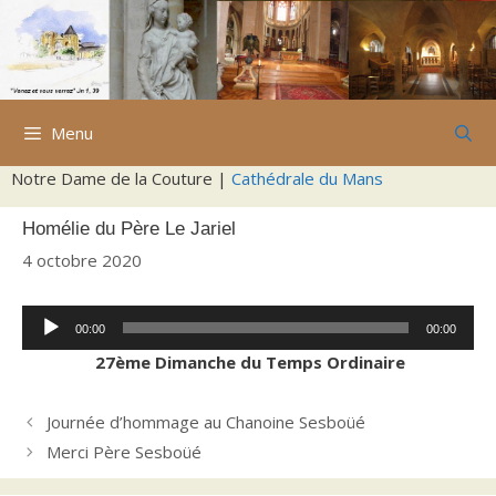
Aller
au
contenu
Menu
Notre Dame de la Couture |
Cathédrale du Mans
Homélie du Père Le Jariel
4 octobre 2020
Lecteur
00:00
00:00
audio
27ème Dimanche du Temps Ordinaire
Journée d’hommage au Chanoine Sesboüé
Merci Père Sesboüé