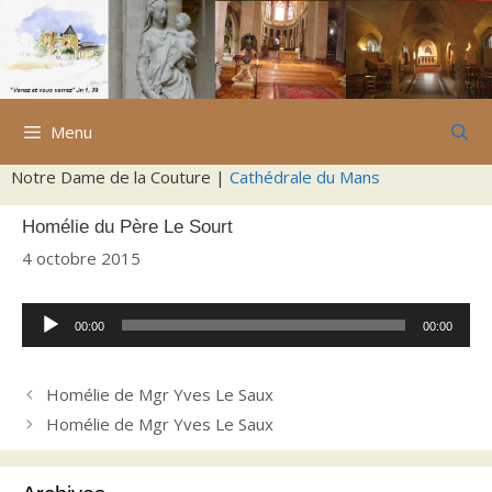
Aller
au
contenu
Menu
Notre Dame de la Couture |
Cathédrale du Mans
Homélie du Père Le Sourt
4 octobre 2015
Lecteur
00:00
00:00
audio
Homélie de Mgr Yves Le Saux
Homélie de Mgr Yves Le Saux