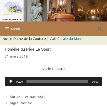
Aller
au
contenu
Menu
Notre Dame de la Couture |
Cathédrale du Mans
Homélie du Père Le Sourt
31 mars 2018
Vigile Pascale
Lecteur
00:00
00:00
audio
Sortie inter-paroissiale
Vigile Pascale