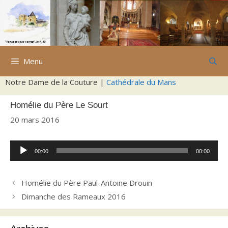
Aller
au
contenu
Menu
Notre Dame de la Couture |
Cathédrale du Mans
Homélie du Père Le Sourt
20 mars 2016
Lecteur
00:00
00:00
audio
Homélie du Père Paul-Antoine Drouin
Dimanche des Rameaux 2016