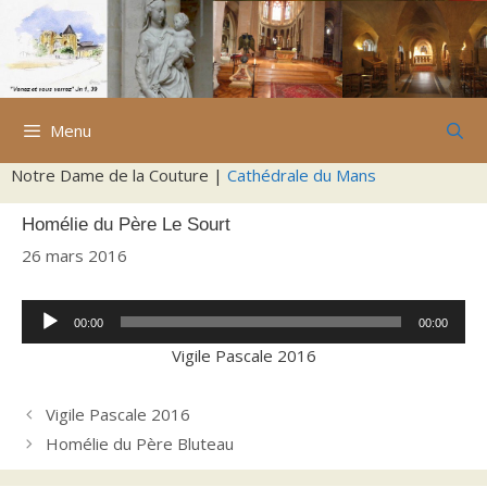
Aller
au
contenu
Menu
Notre Dame de la Couture |
Cathédrale du Mans
Homélie du Père Le Sourt
26 mars 2016
Lecteur
00:00
00:00
audio
Vigile Pascale 2016
Vigile Pascale 2016
Homélie du Père Bluteau