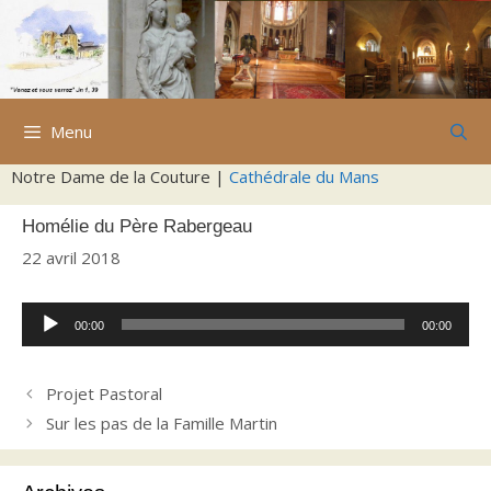
Aller
au
contenu
Menu
Notre Dame de la Couture |
Cathédrale du Mans
Homélie du Père Rabergeau
22 avril 2018
Lecteur
00:00
00:00
audio
Projet Pastoral
Sur les pas de la Famille Martin