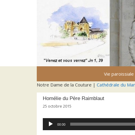
Aller
au
contenu
Vie paroissiale
Notre Dame de la Couture |
Cathédrale du Ma
Homélie du Père Raimblaut
25 octobre 2015
Lecteur
00:00
audio