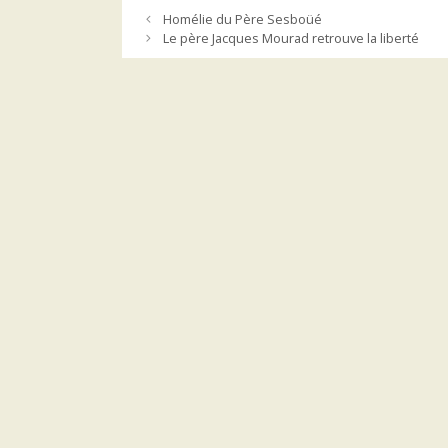
Homélie du Père Sesboüé
Le père Jacques Mourad retrouve la liberté