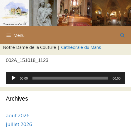
Aller
au
contenu
Menu
Notre Dame de la Couture |
Cathédrale du Mans
002A_151018_1123
Lecteur
00:00
00:00
audio
Archives
août 2026
juillet 2026