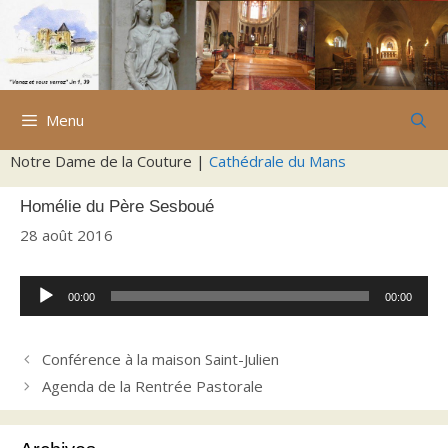
Aller
au
contenu
Menu
Notre Dame de la Couture |
Cathédrale du Mans
Homélie du Père Sesboué
28 août 2016
Lecteur
00:00
00:00
audio
Conférence à la maison Saint-Julien
Agenda de la Rentrée Pastorale