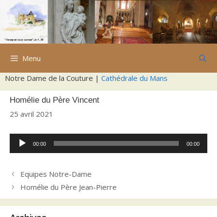
Aller
au
contenu
Menu
Notre Dame de la Couture |
Cathédrale du Mans
Homélie du Père Vincent
25 avril 2021
Lecteur
00:00
00:00
audio
Equipes Notre-Dame
Homélie du Père Jean-Pierre