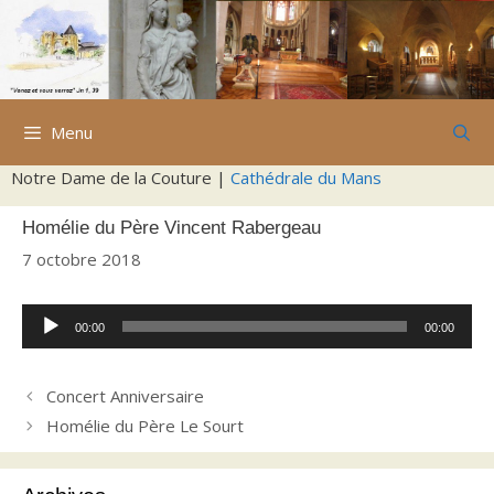
Aller
au
contenu
Menu
Notre Dame de la Couture |
Cathédrale du Mans
Homélie du Père Vincent Rabergeau
7 octobre 2018
Lecteur
00:00
00:00
audio
Concert Anniversaire
Homélie du Père Le Sourt