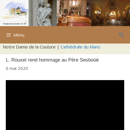
Aller
au
contenu
Menu
Notre Dame de la Couture |
Cathédrale du Mans
L. Rouxel rend hommage au Père Sesboüé
6 mai 2020