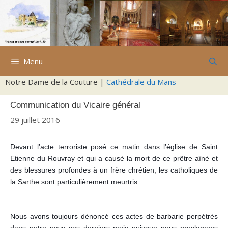
Aller
au
contenu
Menu
Notre Dame de la Couture |
Cathédrale du Mans
Communication du Vicaire général
29 juillet 2016
Devant l’acte terroriste posé ce matin dans l’église de Saint
Etienne du Rouvray et qui a causé la mort de ce prêtre aîné et
des blessures profondes à un frère chrétien, les catholiques de
la Sarthe sont particulièrement meurtris.
Nous avons toujours dénoncé ces actes de barbarie perpétrés
dans notre pays ces derniers mois puisque nous proclamons