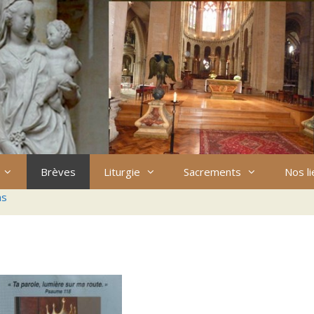
Brèves
Liturgie
Sacrements
Nos l
ns