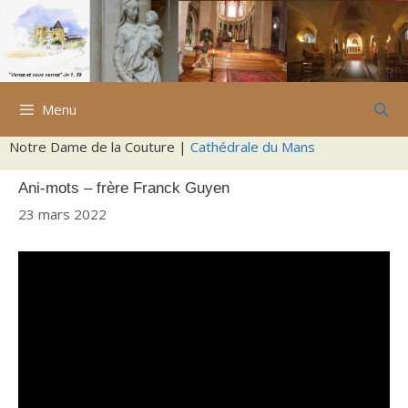
Aller
au
contenu
Menu
Notre Dame de la Couture |
Cathédrale du Mans
Ani-mots – frère Franck Guyen
23 mars 2022