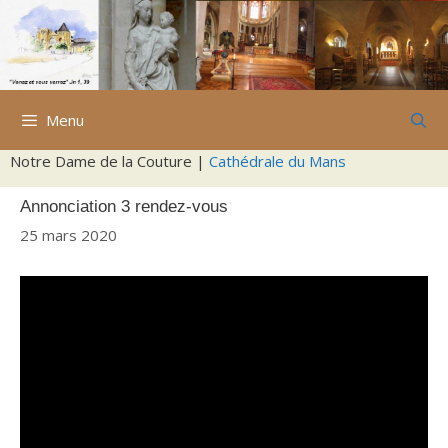
Aller
au
contenu
Menu
Notre Dame de la Couture |
Cathédrale du Mans
Annonciation 3 rendez-vous
25 mars 2020