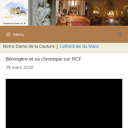
Aller
au
contenu
Menu
Notre Dame de la Couture |
Cathédrale du Mans
Bérengère et sa chronique sur RCF
28 mars 2020