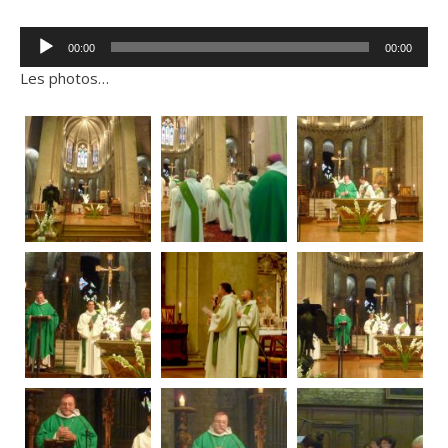
Lecteur
00:00
00:00
audio
Les photos…