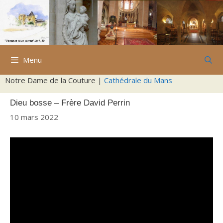
Aller
au
contenu
Menu
Notre Dame de la Couture |
Cathédrale du Mans
Dieu bosse – Frère David Perrin
10 mars 2022