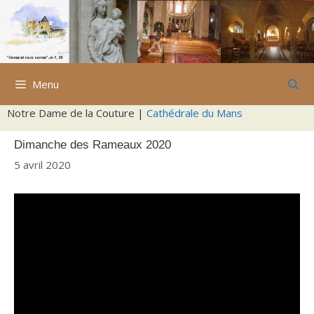
Aller
au
contenu
Menu
Notre Dame de la Couture |
Cathédrale du Mans
Dimanche des Rameaux 2020
5 avril 2020