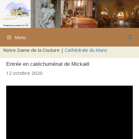
Aller
au
contenu
Menu
Notre Dame de la Couture |
Cathédrale du Mans
Entrée en catéchuménat de Mickaël
12 octobre 2020