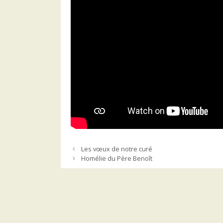
Les vœux de notre curé
Homélie du Père Benoît