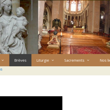
Brèves
Liturgie
Sacrements
Nos l
ns