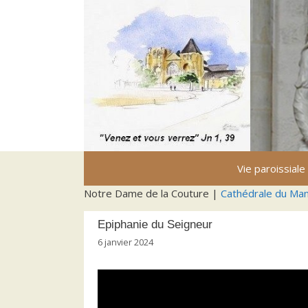
Aller
au
contenu
Vie paroissiale
Notre Dame de la Couture |
Cathédrale du Ma
Epiphanie du Seigneur
6 janvier 2024