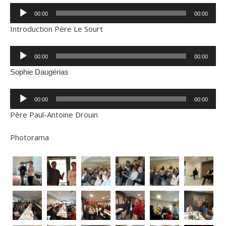
Lecteur
00:00
00:00
audio
Introduction Père Le Sourt
Lecteur
00:00
00:00
audio
Sophie Daugérias
Lecteur
00:00
00:00
audio
Père Paul-Antoine Drouin
Photorama