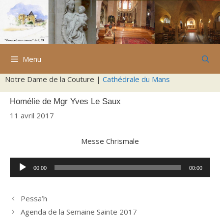
Aller
au
contenu
Menu
Notre Dame de la Couture |
Cathédrale du Mans
Homélie de Mgr Yves Le Saux
11 avril 2017
Messe Chrismale
Lecteur
00:00
00:00
audio
Pessa’h
Agenda de la Semaine Sainte 2017