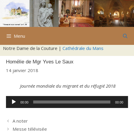
Aller
au
contenu
Menu
Notre Dame de la Couture |
Cathédrale du Mans
Homélie de Mgr Yves Le Saux
14 janvier 2018
Journée mondiale du migrant et du réfugié 2018
Lecteur
00:00
00:00
audio
A noter
Messe télévisée