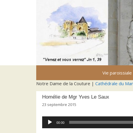
Aller
au
contenu
Vie paroissiale
Notre Dame de la Couture |
Cathédrale du Ma
Homélie de Mgr Yves Le Saux
23 septembre 2015
Lecteur
00:00
audio