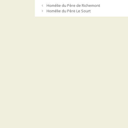
Homélie du Père de Richemont
Homélie du Père Le Sourt