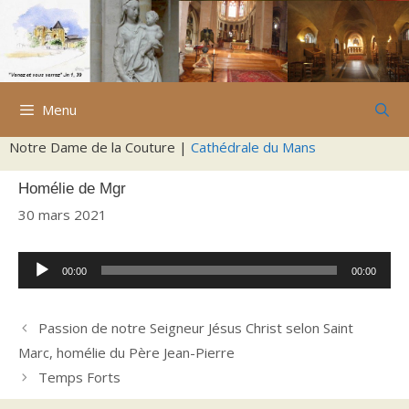
Aller
au
contenu
Menu
Notre Dame de la Couture |
Cathédrale du Mans
Homélie de Mgr
30 mars 2021
Lecteur
00:00
00:00
audio
Passion de notre Seigneur Jésus Christ selon Saint
Marc, homélie du Père Jean-Pierre
Temps Forts