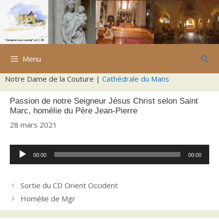
Aller
au
contenu
Menu
Notre Dame de la Couture |
Cathédrale du Mans
Passion de notre Seigneur Jésus Christ selon Saint
Marc, homélie du Père Jean-Pierre
28 mars 2021
Lecteur
00:00
00:00
audio
Sortie du CD Orient Occident
Homélie de Mgr