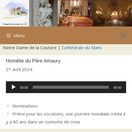
Aller
au
contenu
Menu
Notre Dame de la Couture |
Cathédrale du Mans
Homélie du Père Amaury
21 avril 2024
Lecteur
00:00
00:00
audio
Nominations
Prière pour les vocations, une journée mondiale créée il
y a 60 ans dans un contexte de crise