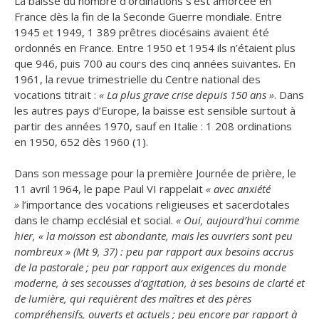
La baisse du nombre d’ordinations s’est amorcée en
France dès la fin de la Seconde Guerre mondiale. Entre
1945 et 1949, 1 389 prêtres diocésains avaient été
ordonnés en France. Entre 1950 et 1954 ils n’étaient plus
que 946, puis 700 au cours des cinq années suivantes. En
1961, la revue trimestrielle du Centre national des
vocations titrait :
« La plus grave crise depuis 150 ans »
. Dans
les autres pays d’Europe, la baisse est sensible surtout à
partir des années 1970, sauf en Italie : 1 208 ordinations
en 1950, 652 dès 1960 (1).
Dans son message pour la première Journée de prière, le
11 avril 1964, le pape Paul VI rappelait
« avec anxiété
»
l’importance des vocations religieuses et sacerdotales
dans le champ ecclésial et social.
« Oui, aujourd’hui comme
hier, « la moisson est abondante, mais les ouvriers sont peu
nombreux » (Mt 9, 37) : peu par rapport aux besoins accrus
de la pastorale ; peu par rapport aux exigences du monde
moderne, à ses secousses d’agitation, à ses besoins de clarté et
de lumière, qui requièrent des maîtres et des pères
compréhensifs, ouverts et actuels ; peu encore par rapport à