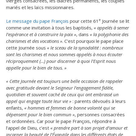
vierges consacrées, les diacres permanents, les couples
mariés et les laïcs missionnaires.
e
Le message du pape François
pour cette 61
Journée se lit
comme une invitation à tous les baptisés,
« appelés à semer
l’espérance et à construire la paix »
, dans
« la polyphonie des
charismes et des vocations »
. C’est pourquoi le pape place
cette Journée sous
« le sceau de la synodalité : nombreux
sont les charismes et nous sommes appelés à nous écouter
réciproquement (…) pour discerner à quoi l’Esprit nous
appelle pour le bien de tous. »
« Cette Journée est toujours une belle occasion de rappeler
avec gratitude devant le Seigneur l’engagement fidèle,
quotidien et souvent caché de ceux qui ont embrassé un
appel qui engage toute leur vie »
: parents dévoués à leurs
enfants,
« hommes et femmes de bonne volonté qui se
dépensent pour le bien commun »
, personnes consacrées
et ordonnées. Car pour le pape François, répondre à
l’appel de Dieu, c’est
« prendre part à son projet d’amour et
incarner la beauté de l’Évangile dans les différents états de