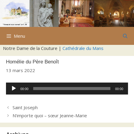
Aller
au
contenu
Menu
Notre Dame de la Couture |
Cathédrale du Mans
Homélie du Père Benoît
13 mars 2022
Lecteur
00:00
00:00
audio
Saint Joseph
N’importe quoi – sœur Jeanne-Marie