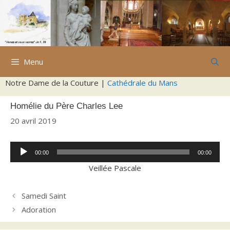
Aller
au
contenu
Menu
Notre Dame de la Couture |
Cathédrale du Mans
Homélie du Père Charles Lee
20 avril 2019
Lecteur
00:00
00:00
audio
Veillée Pascale
Samedi Saint
Adoration