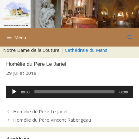
Aller
au
contenu
Menu
Notre Dame de la Couture |
Cathédrale du Mans
Homélie du Père Le Jariel
29 juillet 2018
Lecteur
00:00
00:00
audio
Homélie du Père Le Jariel
Homélie du Père Vincent Rabergeau