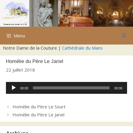
Aller
au
contenu
Menu
Notre Dame de la Couture |
Cathédrale du Mans
Homélie du Père Le Jariel
22 juillet 2018
Lecteur
00:00
00:00
audio
Homélie du Père Le Sourt
Homélie du Père Le Jariel