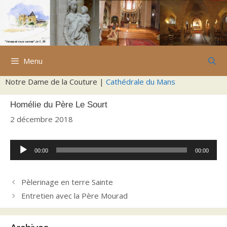
Aller
au
contenu
Menu
Notre Dame de la Couture |
Cathédrale du Mans
Homélie du Père Le Sourt
2 décembre 2018
Lecteur
00:00
00:00
audio
Pèlerinage en terre Sainte
Entretien avec la Père Mourad